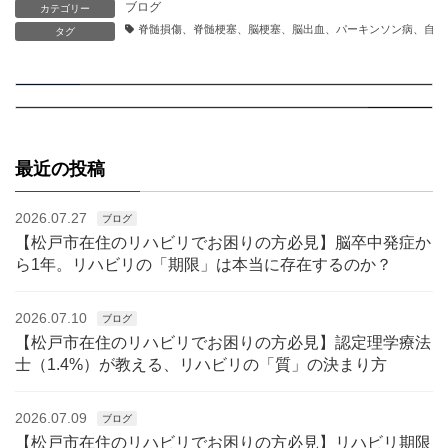
ブログ
カテゴリー
脊髄損傷、脊髄梗塞、脳梗塞、脳出血、パーキンソン病、自費
タグ
【認定理学療法士監修】実は脳梗塞だった！？無症状で迫るかくれ脳梗塞の正体
保護中: 【LINEのご登録者様限定】
2024.10.07
前の記事
2024.10.10
次の記事
最近の投稿
2026.07.27
ブログ
【松戸市在住のリハビリでお困りの方必見】脳卒中発症か
ら1年。リハビリの「期限」は本当に存在するのか？
2026.07.10
ブログ
【松戸市在住のリハビリでお困りの方必見】認定理学療法
士（1.4%）が教える、リハビリの「質」の決まり方
2026.07.09
ブログ
【松戸市在住のリハビリでお困りの方必見】リハビリ期限