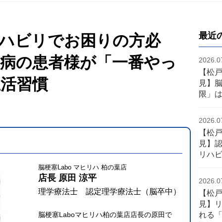
最近
ハビリでお困りの方必
病の患者様が「一番やっ
2026.0
【松
活習慣
見】
限」
2026.0
【松
見】認
リハ
脳梗塞Labo マヒリハ 柏の葉店
店長 原田 涼平
2026.0
理学療法士 認定理学療法士（脳卒中）
【松
見】
れる
脳梗塞Laboマヒリハ柏の葉店店長の原田で