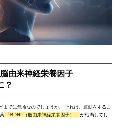
「脳由来神経栄養因子
に？
どまでに危険なのでしょうか。 それは、運動をするこ
薬
「BDNF（脳由来神経栄養因子）」
が枯渇してし