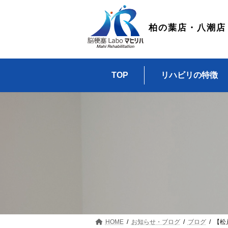
コ
ナ
ン
ビ
テ
ゲ
柏の葉店・八潮店
ン
ー
ツ
シ
へ
ョ
ス
ン
TOP
リハビリの特徴
キ
に
ッ
移
プ
動
HOME
お知らせ・ブログ
ブログ
【松