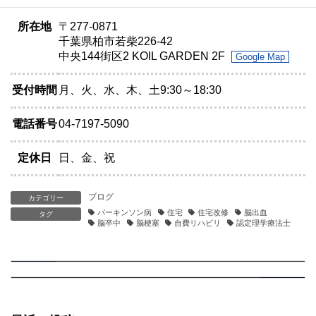
所在地
〒277-0871
千葉県柏市若柴226-42
中央144街区2 KOIL GARDEN 2F
Google Map
受付時間
月、火、水、木、土9:30～18:30
電話番号
04-7197-5090
定休日
日、金、祝
ブログ
カテゴリー
パーキンソン病
住宅
住宅改修
脳出血
タグ
脳卒中
脳梗塞
自費リハビリ
認定理学療法士
【松戸市在住のリハビリでお困りの方必見】薬（L-ドパ）の効果を最大化させるリハビリのタイミングとは
【松戸市在住のリハビリでお困りの方必見】パーキンソン病こそ「高負荷リハ」が必要な理由。LSVT LOUD/BIGの考え方
2026.05.23
前の記事
2026.05.26
次の記事