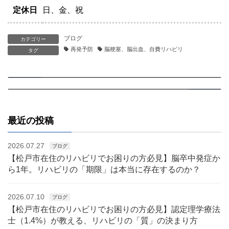
定休日
日、金、祝
ブログ
カテゴリー
再発予防
脳梗塞、脳出血、自費リハビリ
タグ
【認定理学療法士監修】パーキンソン病の予後を知るということ
【認定理学療法士監修】パーキンソン病の固縮―「筋肉のブレーキ」が動きを縛るとき
2024.05.15
前の記事
2024.05.20
次の記事
最近の投稿
2026.07.27
ブログ
【松戸市在住のリハビリでお困りの方必見】脳卒中発症か
ら1年。リハビリの「期限」は本当に存在するのか？
2026.07.10
ブログ
【松戸市在住のリハビリでお困りの方必見】認定理学療法
士（1.4%）が教える、リハビリの「質」の決まり方