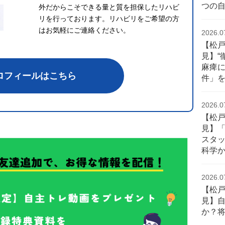
つの
外だからこそできる量と質を担保したリハビ
リを行っております。リハビリをご希望の方
はお気軽にご連絡ください。
2026.0
【松
見】“
麻痺
ロフィールはこちら
件」
2026.0
【松
見】
スタ
科学
2026.0
【松
見】自
か？