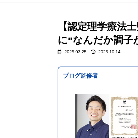
【認定理学療法士
に“なんだか調子
最
2025.03.25
2025.10.14
終
更
新
日
ブログ監修者
時
: