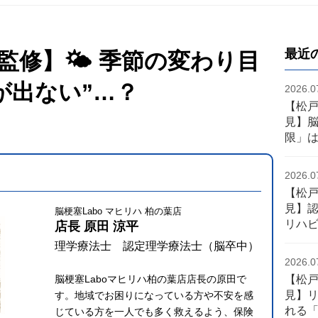
最近
監修】🌤 季節の変わり目
が出ない”…？
2026.0
【松
見】
限」
2026.0
【松
見】認
脳梗塞Labo マヒリハ 柏の葉店
リハ
店長 原田 涼平
理学療法士 認定理学療法士（脳卒中）
2026.0
【松
脳梗塞Laboマヒリハ柏の葉店店長の原田で
見】
す。地域でお困りになっている方や不安を感
れる
じている方を一人でも多く救えるよう、保険