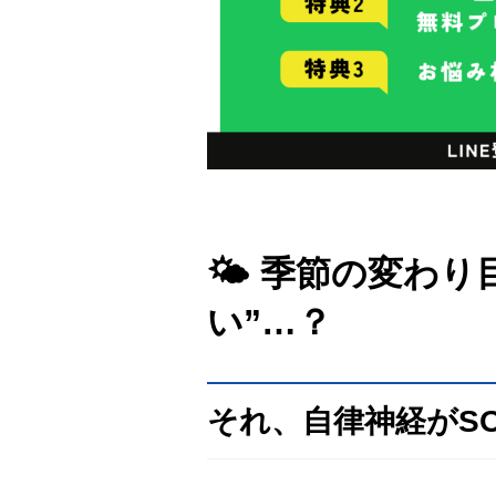
🌤 季節の変わ
い”…？
それ、自律神経がS