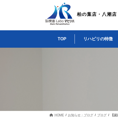
コ
ナ
ン
ビ
テ
ゲ
柏の葉店・八潮店
ン
ー
ツ
シ
へ
ョ
ス
ン
TOP
リハビリの特徴
キ
に
ッ
移
プ
動
HOME
お知らせ・ブログ
ブログ
【認