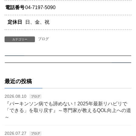
電話番号
04-7197-5090
定休日
日、金、祝
ブログ
カテゴリー
【専門家が解説】脳梗塞の後遺症とは？その症状とリハビリでできる回復方法
【専門家が解説】入院で失った筋力は戻る？「1週間で15%減」の衝撃と回復への全知識
2025.01.28
前の記事
2025.02.04
次の記事
最近の投稿
2026.08.10
ブログ
『パーキンソン病でも諦めない！2025年最新リハビリで
「できる」を取り戻す』～専門家が教えるQOL向上への道
～
2026.07.27
ブログ