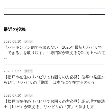
【認定理学療法士監修】なぜ家だと動けない？〜リハビリでは出来るのに、自宅では難しくなる本当の理由〜
【脳梗塞後のリハビリ】効果的な自主練習とは？やってはいけない3つの落とし穴
2024.12.10
前の記事
2024.12.23
次の記事
最近の投稿
2026.08.10
ブログ
『パーキンソン病でも諦めない！2025年最新リハビリで
「できる」を取り戻す』～専門家が教えるQOL向上への道
～
2026.07.27
ブログ
【松戸市在住のリハビリでお困りの方必見】脳卒中発症か
ら1年。リハビリの「期限」は本当に存在するのか？
2026.07.10
ブログ
【松戸市在住のリハビリでお困りの方必見】認定理学療法
士（1.4%）が教える、リハビリの「質」の決まり方