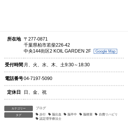
所在地
〒277-0871
千葉県柏市若柴226-42
中央144街区2 KOIL GARDEN 2F
Google Map
受付時間
月、火、水、木、土9:30～18:30
電話番号
04-7197-5090
定休日
日、金、祝
ブログ
カテゴリー
歩行
脳出血
脳卒中
脳梗塞
自費リハビリ
タグ
認定理学療法士
【認定理学療法士監修】いつ・何を目指すかで回復の道は変わる