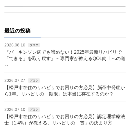
【認定理学療法士監修】痛みと暮らすってどういうこと？
2024.09.24
前の記事
2024.09.28
次の記事
最近の投稿
2026.08.10
ブログ
『パーキンソン病でも諦めない！2025年最新リハビリで
「できる」を取り戻す』～専門家が教えるQOL向上への道
～
2026.07.27
ブログ
【松戸市在住のリハビリでお困りの方必見】脳卒中発症か
ら1年。リハビリの「期限」は本当に存在するのか？
2026.07.10
ブログ
【松戸市在住のリハビリでお困りの方必見】認定理学療法
士（1.4%）が教える、リハビリの「質」の決まり方