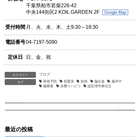
千葉県柏市若柴226-42
中央144街区2 KOIL GARDEN 2F
Google Map
受付時間
月、火、水、木、土9:30～18:30
電話番号
04-7197-5090
定休日
日、金、祝
ブログ
カテゴリー
再発予防
筋緊張
筋肉
脳出血
脳卒中
タグ
脳梗塞
自費リハビリ
認定理学療法士
【認定理学療法士監修】今日のちょっとを明日の“大きな変化”に変える
【認定理学療法士監修】「まさか、また…？」──脳卒中の再発率と、今日からできる再発予防プラン
2024.09.11
前の記事
2024.09.21
次の記事
最近の投稿