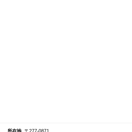
らどうぞ
所在地
〒277-0871