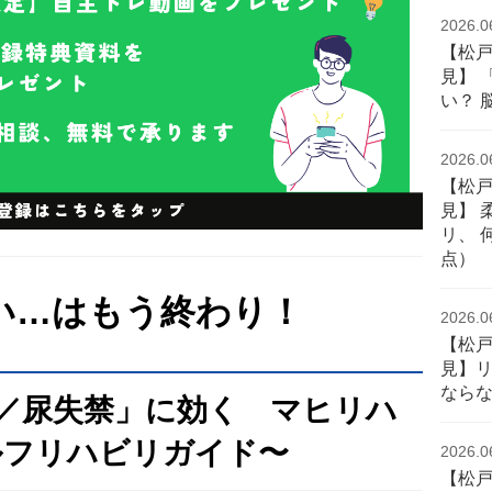
2026.0
【松
見】 
い？ 
2026.0
【松
見】 
リ、 
点）
い…はもう終わり！
2026.0
【松
見】
なら
／尿失禁」に効く マヒリハ
ルフリハビリガイド〜
2026.0
【松