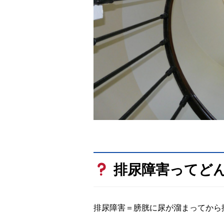
排尿障害ってど
排尿障害＝膀胱に尿が溜まってから