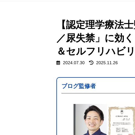
【認定理学療法士
／尿失禁」に効く
＆セルフリハビ
最
2024.07.30
2025.11.26
終
更
新
日
ブログ監修者
時
: