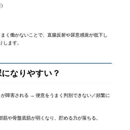
禁）
うまく働かないことで、直腸反射や尿意感覚が低下し
りします。
尿になりやすい？
が障害される → 便意をうまく判別できない／頻繁に
腹部筋や骨盤底筋が弱くなり、貯める力が落ちる。