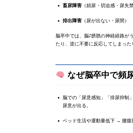
畜尿障害
（頻尿・切迫感・尿失
排出障害
（尿が出ない・尿閉）
脳卒中では、脳⇄膀胱の神経経路が
たり、逆に不要に反応してしまった
なぜ脳卒中で頻
脳での「尿意感知」「排尿抑制」
尿意が出る。
ベッド生活や運動量低下 → 腰