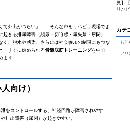
見】
リハ
くて外出がつらい」――そんな声をリハビリ現場でよ
カテ
に起きる排尿障害（頻尿・切迫感・尿失禁・尿閉）
お知
なく、脱水や感染、さらには社会参加の制限にもつな
と、すぐに始められる
骨盤底筋トレーニング
を中心
ブロ
めます。
い人向け）
排泄をコントロールする」神経回路が障害されやす
）や排出障害（尿閉）が起きやすい。