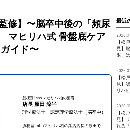
最近
監修】〜脳卒中後の「頻尿
 マヒリハ式 骨盤底ケア
2026.0
【松
リガイド〜
見】
限」
2026.0
【松
見】認
リハ
脳梗塞Labo マヒリハ 柏の葉店
店長 原田 涼平
2026.0
理学療法士 認定理学療法士（脳卒中）
【松
見】
れる
脳梗塞Laboマヒリハ柏の葉店店長の原田で