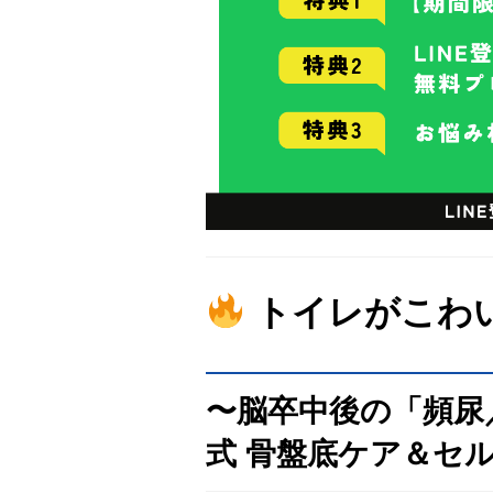
トイレがこわ
〜脳卒中後の「頻尿
式 骨盤底ケア＆セ