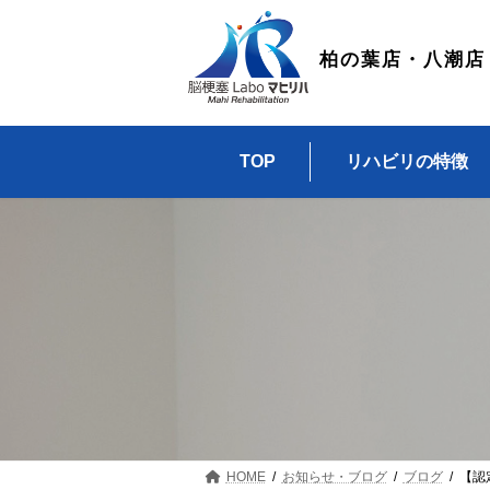
コ
ナ
ン
ビ
テ
ゲ
柏の葉店・八潮店
ン
ー
ツ
シ
へ
ョ
ス
ン
TOP
リハビリの特徴
キ
に
ッ
移
プ
動
HOME
お知らせ・ブログ
ブログ
【認