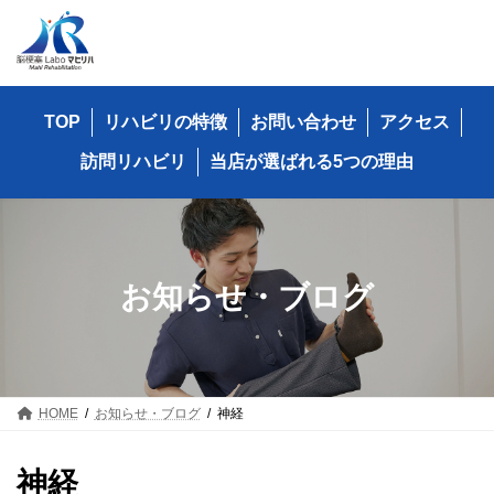
コ
ナ
ン
ビ
テ
ゲ
ン
ー
ツ
シ
TOP
リハビリの特徴
お問い合わせ
アクセス
へ
ョ
ス
ン
訪問リハビリ
当店が選ばれる5つの理由
キ
に
ッ
移
プ
動
お知らせ・ブログ
HOME
お知らせ・ブログ
神経
神経