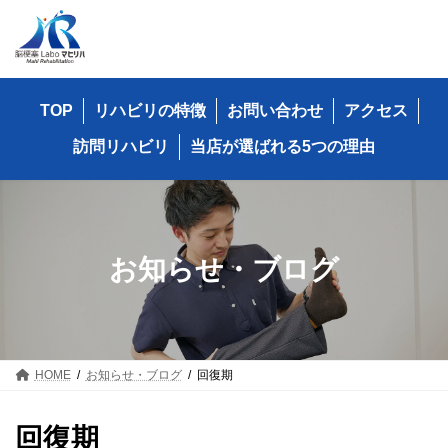
コ
ナ
ン
ビ
テ
ゲ
ン
ー
ツ
シ
TOP
リハビリの特徴
お問い合わせ
アクセス
へ
ョ
ス
ン
訪問リハビリ
当店が選ばれる5つの理由
キ
に
ッ
移
プ
動
お知らせ・ブログ
HOME
お知らせ・ブログ
回復期
回復期