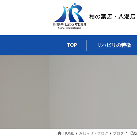
コ
ナ
ン
ビ
テ
ゲ
柏の葉店・八潮店
ン
ー
ツ
シ
へ
ョ
ス
ン
TOP
リハビリの特徴
キ
に
ッ
移
プ
動
HOME
お知らせ・ブログ
ブログ
【認