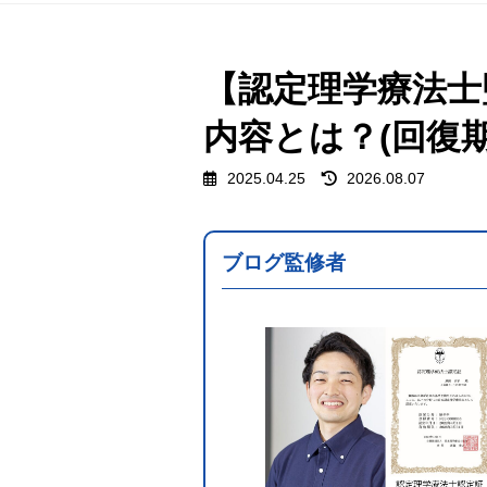
【認定理学療法士
内容とは？(回復期
最
2025.04.25
2026.08.07
終
更
新
日
ブログ監修者
時
: