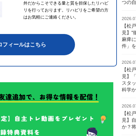
つの
外だからこそできる量と質を担保したリハビ
リを行っております。リハビリをご希望の方
はお気軽にご連絡ください。
2026.0
【松
見】“
麻痺
ロフィールはこちら
件」
2026.0
【松
見】
スタ
科学
2026.0
【松
見】自
か？