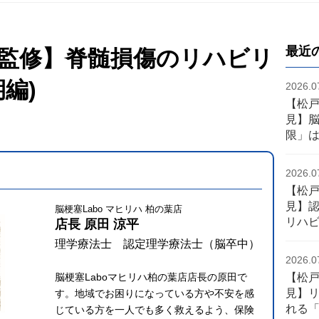
最近
監修】脊髄損傷のリハビリ
編)
2026.0
【松
見】
限」
2026.0
【松
見】認
脳梗塞Labo マヒリハ 柏の葉店
リハ
店長 原田 涼平
理学療法士 認定理学療法士（脳卒中）
2026.0
【松
脳梗塞Laboマヒリハ柏の葉店店長の原田で
見】
す。地域でお困りになっている方や不安を感
れる
じている方を一人でも多く救えるよう、保険