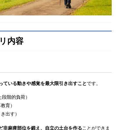
リ内容
っている動きや感覚を最大限引き出すこと
です。
た段階的負荷）
再教育）
引き出す）
ど非麻痺部位を鍛え、自立の土台を作る
ことができま