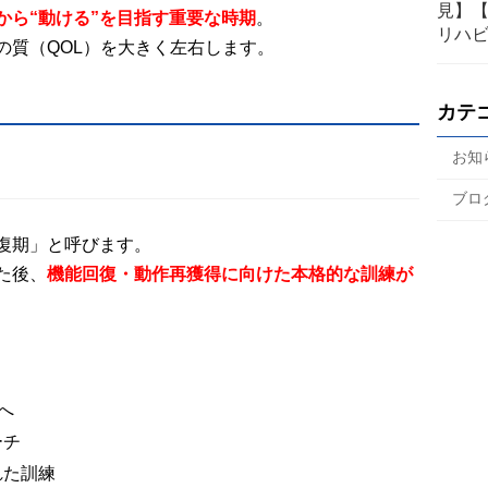
見】
から“動ける”を目指す重要な時期
。
リハ
の質（QOL）を大きく左右します。
カテ
お知
ブロ
復期」と呼びます。
た後、
機能回復・動作再獲得に向けた本格的な訓練が
へ
ーチ
れた訓練