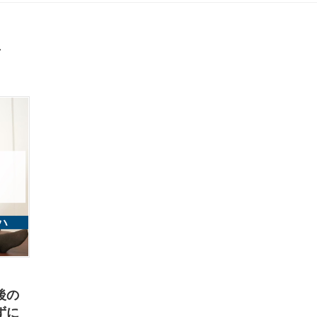
後の
ずに