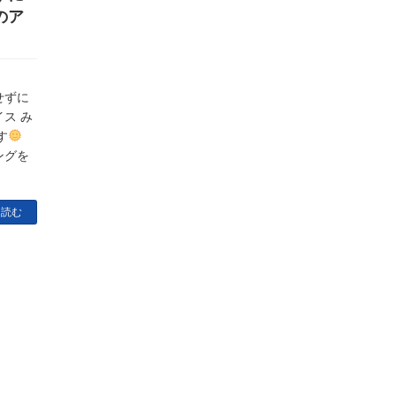
のア
せずに
ス み
す
ングを
を読む
・南流山店・江戸川台店