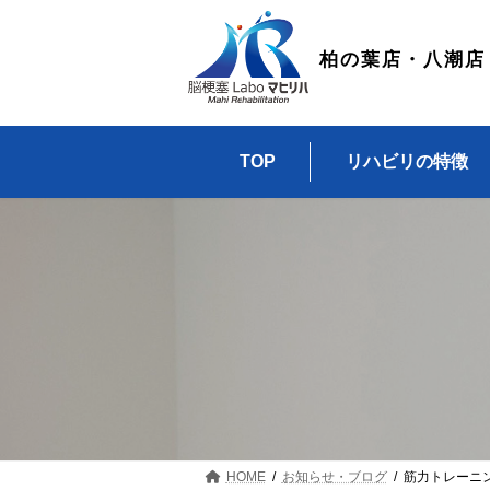
コ
ナ
ン
ビ
テ
ゲ
柏の葉店・八潮店
ン
ー
ツ
シ
へ
ョ
ス
ン
TOP
リハビリの特徴
キ
に
ッ
移
プ
動
HOME
お知らせ・ブログ
筋力トレーニ