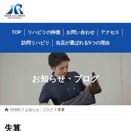
コ
ナ
ン
ビ
テ
ゲ
ン
ー
ツ
シ
TOP
リハビリの特徴
お問い合わせ
アクセス
へ
ョ
ス
ン
訪問リハビリ
当店が選ばれる5つの理由
キ
に
ッ
移
プ
動
お知らせ・ブログ
HOME
お知らせ・ブログ
失算
失算