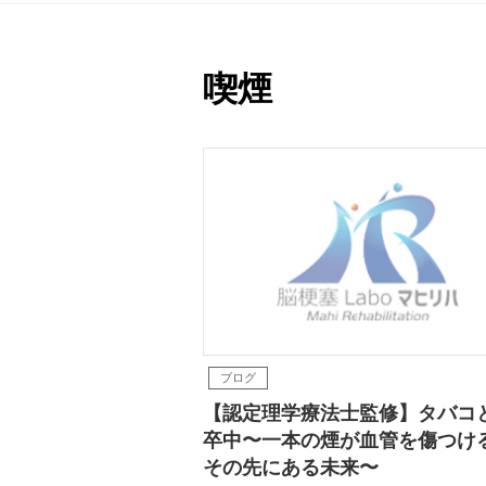
喫煙
ブログ
【認定理学療法士監修】タバコ
卒中〜一本の煙が血管を傷つけ
その先にある未来〜