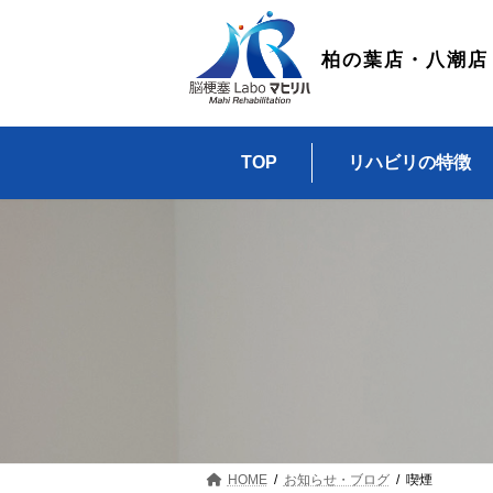
コ
ナ
ン
ビ
テ
ゲ
柏の葉店・八潮店
ン
ー
ツ
シ
へ
ョ
ス
ン
TOP
リハビリの特徴
キ
に
ッ
移
プ
動
HOME
お知らせ・ブログ
喫煙