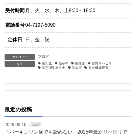
受付時間
月、火、水、木、土9:30～18:30
電話番号
04-7197-5090
定休日
日、金、祝
ブログ
カテゴリー
脳出血
脳卒中
脳梗塞
自費リハビリ
タグ
認定理学療法士
認知症
高次機能障害
【認定理学療法士監修】高次脳機能障害の種類って？リハビリの現場から解説します
【認定理学療法士監修】段取り・切り替え・やり抜く力——それがうまくいかない理由は「遂行機能」にあります
2025.07.22
前の記事
2025.08.01
次の記事
最近の投稿
2026.08.10
ブログ
『パーキンソン病でも諦めない！2025年最新リハビリで